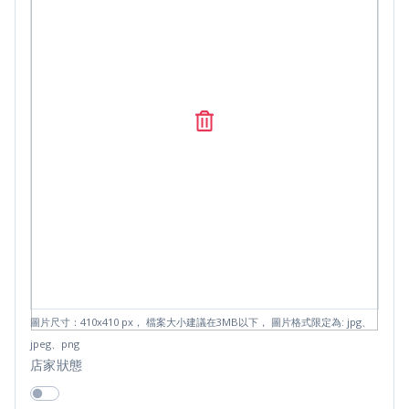
圖片尺寸：410x410 px， 檔案大小建議在3MB以下， 圖片格式限定為: jpg、
jpeg、png
店家狀態