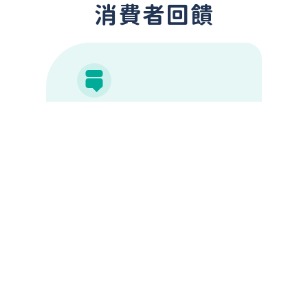
消費者回饋
謝謝DUDUPAY~我買了冷氣還能
分期，資金使用很靈活!!
Previous
Next
黃太太
家庭主婦